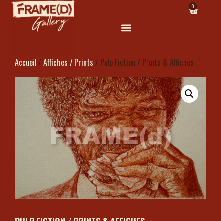
0
Accueil
/
Affiches / Prints
/ Pulp Fiction / Prints & Affiches
PULP FICTION / PRINTS & AFFICHES