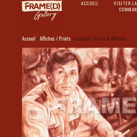
ACCUEIL
VISITER LA
COMMAN
Accueil
/
Affiches / Prints
/ Copland / Prints & Affiches