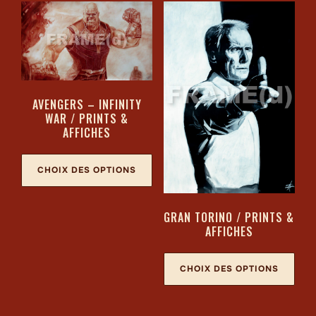
AVENGERS – INFINITY
WAR / PRINTS &
AFFICHES
CHOIX DES OPTIONS
GRAN TORINO / PRINTS &
AFFICHES
CHOIX DES OPTIONS