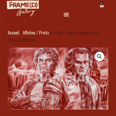
0
Accueil
/
Affiches / Prints
/ X-men – Day of Future Past /
Prints & Affiches