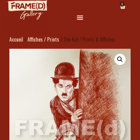
0
Accueil
/
Affiches / Prints
/ The Kid / Prints & Affiches