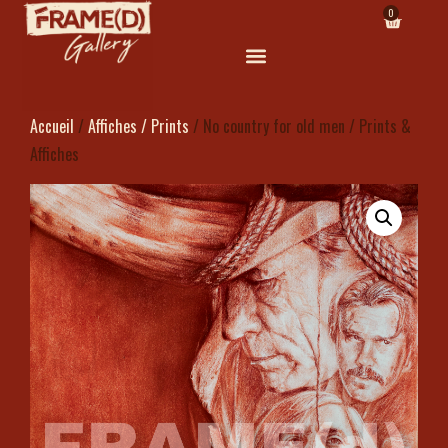
0
Accueil
/
Affiches / Prints
/ No country for old men / Prints &
Affiches