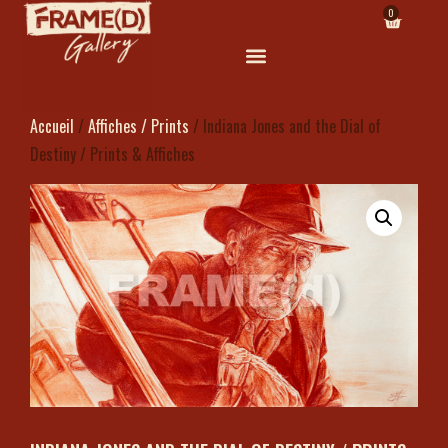
0
Accueil
/
Affiches / Prints
/ Indiana Jones and the Dial of
Destiny / Prints & Affiches