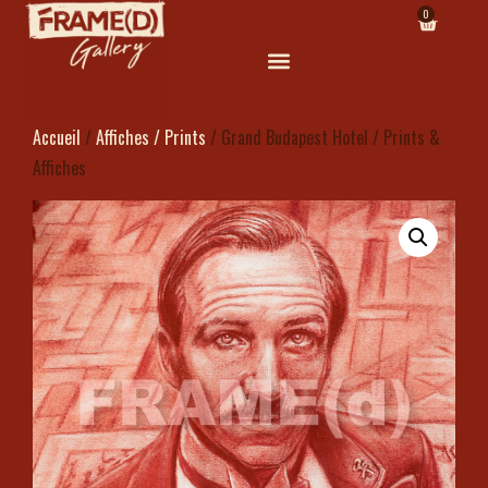
0
Accueil
/
Affiches / Prints
/ Grand Budapest Hotel / Prints &
Affiches