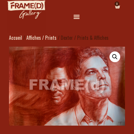
0
Accueil
/
Affiches / Prints
/ Dexter / Prints & Affiches