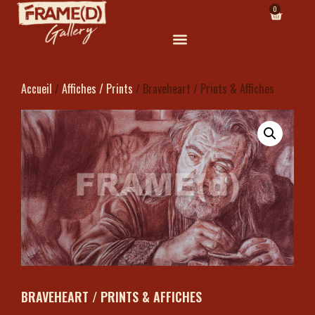
0
Accueil
/
Affiches / Prints
/ Braveheart / Prints & Affiches
BRAVEHEART / PRINTS & AFFICHES