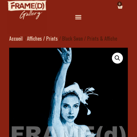
0
Accueil
/
Affiches / Prints
/ Black Swan / Prints & Affiche