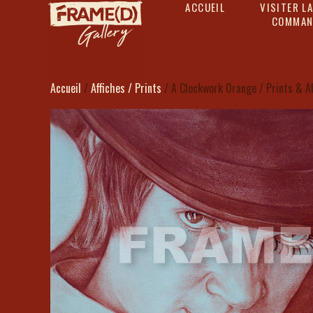
ACCUEIL
VISITER LA
COMMAN
Accueil
/
Affiches / Prints
/ A Clockwork Orange / Prints & Af